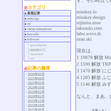
す。その時点で
カテゴリ
misskey.io
● 新着記事
misskey.design
● miku2go
nijimiss.moe
● etc
takusuki.com
● cheap-smartphone
labo.wovs.tk
● kancolle
oran.ski
● fediverse
└ groundpolis
└ misskey
(1)
現在は、
└ mastodon
1 19878 解放 Mis
└ etc
2 1590 解放 
記事の書庫
3 1470 解放 に
・
2026年05月
4 1205 解放 
・
2025年06月
・
2025年05月
5 1146 解放
・
2024年10月
・
2024年02月
なんと、まあ、
・
2024年01月
・
2023年12月
・
2023年10月
・
2023年08月
覚書ＵＲＬ：