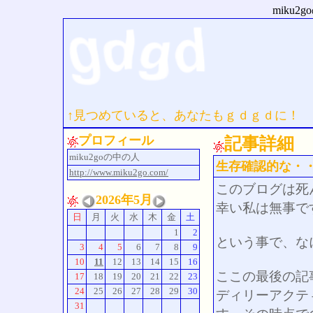
miku
↑見つめていると、あなたもｇｄｇｄに！
プロフィール
記事詳細
miku2goの中の人
生存確認的な・
http://www.miku2go.com/
このブログは死
2026年5月
幸い私は無事で
日
月
火
水
木
金
土
1
2
という事で、な
3
4
5
6
7
8
9
10
11
12
13
14
15
16
ここの最後の記事
17
18
19
20
21
22
23
24
25
26
27
28
29
30
ディリーアクティ
31